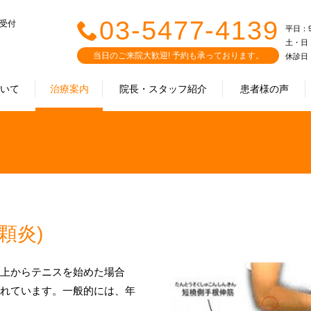
03-5477-4139
で受付
平日：9:0
土・日・祝
当日のご来院大歓迎! 予約も承っております。
休診日
ついて
治療案内
院長・スタッフ紹介
患者様の声
顆炎)
以上からテニスを始めた場合
ばれています。一般的には、年