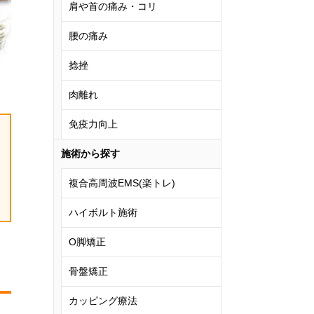
肩や首の痛み・コリ
腰の痛み
捻挫
肉離れ
免疫力向上
施術から探す
複合高周波EMS(楽トレ)
ハイボルト施術
O脚矯正
骨盤矯正
カッピング療法