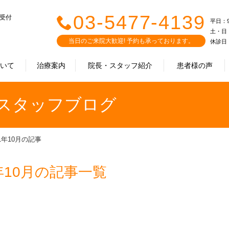
03-5477-4139
で受付
平日：9:0
土・日・祝
当日のご来院大歓迎! 予約も承っております。
休診日
ついて
治療案内
院長・スタッフ紹介
患者様の声
｜スタッフブログ
21年10月の記事
年10月の記事一覧